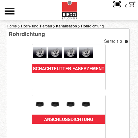
0
HOCH- UND TIEFBAU
Home
>
Hoch- und Tiefbau
>
Kanalisation
>
Rohrdichtung
Rohrdichtung
INNENAUSBAU
Seite:
1
2
GEBÄUDEHÜLLE
AKTIONEN
SCHACHTFUTTER FASERZEMENT
Kontakt
eMail-Adresse
Passwort:
ANSCHLUSSDICHTUNG
Passwort anfordern