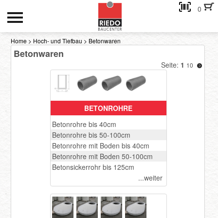
0
HOCH- UND TIEFBAU
Home
>
Hoch- und Tiefbau
>
Betonwaren
Betonwaren
INNENAUSBAU
Seite:
1
10
GEBÄUDEHÜLLE
AKTIONEN
BETONROHRE
Kontakt
Betonrohre bis 40cm
Betonrohre bis 50-100cm
Betonrohre mit Boden bis 40cm
eMail-Adresse
Betonrohre mit Boden 50-100cm
Betonsickerrohr bis 125cm
...weiter
Passwort:
Passwort anfordern