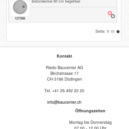
Betondeckel 60 cm begehbar
127398
Seite:
1
10
Kontakt
Riedo Baucenter AG
Birchstrasse 17
CH-3186 Düdingen
Tel. +41 26 492 20 20
info@baucenter.ch
Öffnungszeiten
Montag bis Donnerstag
07.00 - 12.00 Uhr