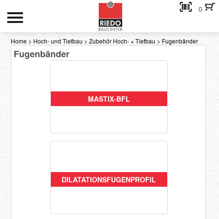
0
HOCH- UND TIEFBAU
Home
>
Hoch- und Tiefbau
>
Zubehör Hoch- + Tiefbau
>
Fugenbänder
Fugenbänder
INNENAUSBAU
GEBÄUDEHÜLLE
AKTIONEN
MASTIX-BFL
Kontakt
eMail-Adresse
DILATATIONSFUGENPROFIL
Passwort:
Passwort anfordern