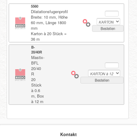
5560
Dilatationsfugenprofil
Registrieren
Breite: 10 mm, Höhe
60 mm, Länge 1800
mm
Bestellen
Karton à 20 Stück =
36 m
B-
20/40R
Mastix-
BFL
20/40
R
20
Bestellen
Stück
à 0.6
m, Box
à 12 m
Kontakt