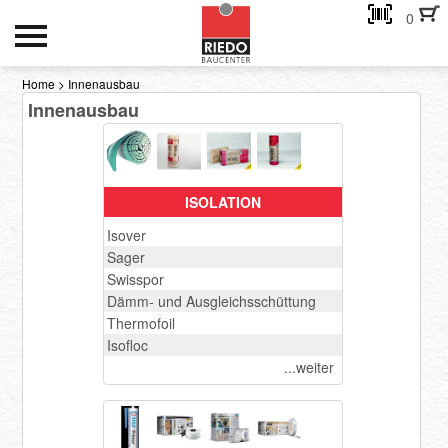
0
HOCH- UND TIEFBAU
Home
>
Innenausbau
Innenausbau
INNENAUSBAU
GEBÄUDEHÜLLE
AKTIONEN
ISOLATION
Isover
Kontakt
Sager
Swisspor
Dämm- und Ausgleichsschüttung
eMail-Adresse
Thermofoil
Isofloc
...weiter
Passwort:
Passwort anfordern