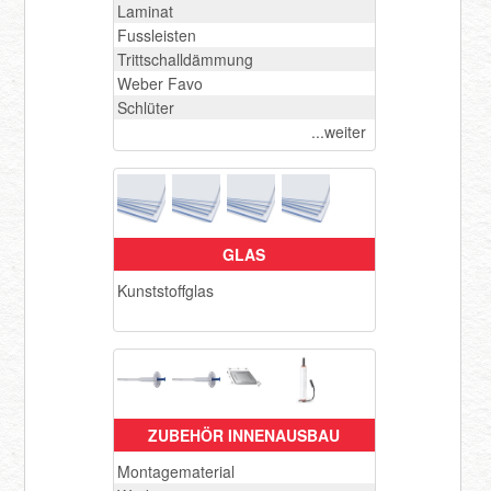
Laminat
Fussleisten
Trittschalldämmung
Weber Favo
Schlüter
...weiter
GLAS
Kunststoffglas
ZUBEHÖR INNENAUSBAU
Montagematerial