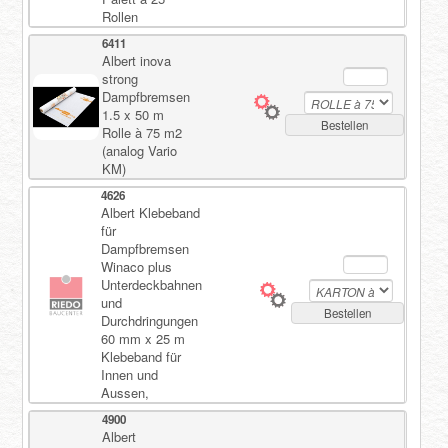
Rollen
6411
Registrieren
Albert inova
strong
Dampfbremsen
1.5 x 50 m
Bestellen
Rolle à 75 m2
(analog Vario
KM)
4626
Albert Klebeband
für
Dampfbremsen
Winaco plus
Unterdeckbahnen
und
Bestellen
Durchdringungen
60 mm x 25 m
Klebeband für
Innen und
Aussen,
4900
Albert