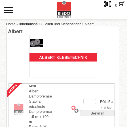
0
HOCH- UND TIEFBAU
Home
>
Innenausbau
>
Folien und Klebebänder
>
Albert
Albert
INNENAUSBAU
GEBÄUDEHÜLLE
AKTIONEN
ALBERT KLEBETECHNIK
Kontakt
6420
eMail-Adresse
Albert
Dampfbremse
Stabira
ROLLE à
Passwort:
reissfeste
150 M2
Dampfbremse
Bestellen
1.5 m x 100
m
Passwort anfordern
Palett à 25