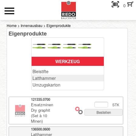
0
HOCH- UND TIEFBAU
Home
>
Innenausbau
>
Eigenprodukte
Eigenprodukte
INNENAUSBAU
GEBÄUDEHÜLLE
AKTIONEN
WERKZEUG
Bleistifte
Kontakt
Latthammer
Umzugskarton
eMail-Adresse
121335.0700
Ersatzminen
STK
Dry graphit
Passwort:
Bestellen
(Set à 10
Minen)
136500.0600
Passwort anfordern
Latthammer