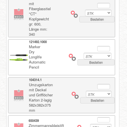
mit
Fiberglasstiel
"CT"
Registrieren
Kopfgewicht
Bestellen
gr: 600,
Länge mm:
340
121492.1000
Marker
Dry
Longlife
Automatic
Bestellen
Pencil
104314.1
Umzugskarton
mit Deckel
und Grifflöcher
Karton 2-lagig
Bestellen
582x382x375
mm
650439
Zimmermannsbleistift