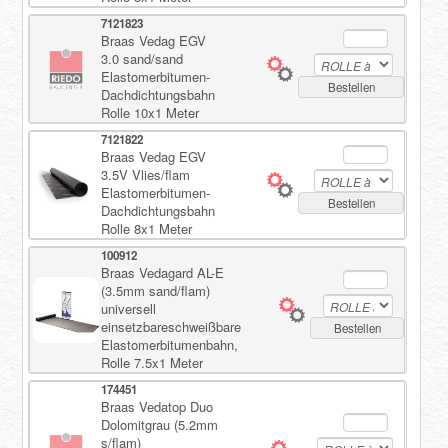
7121823
Braas Vedag EGV
3.0 sand/sand
Elastomerbitumen-
Bestellen
Dachdichtungsbahn
Rolle 10x1 Meter
7121822
Braas Vedag EGV
3.5V Vlies/flam
Elastomerbitumen-
Bestellen
Dachdichtungsbahn
Rolle 8x1 Meter
100912
Braas Vedagard AL-E
(3.5mm sand/flam)
universell
einsetzbareschweißbare
Bestellen
Elastomerbitumenbahn,
Rolle 7.5x1 Meter
174451
Braas Vedatop Duo
Dolomitgrau (5.2mm
s/flam)