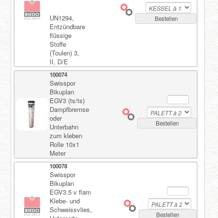
UN1294,
Bestellen
Entzündbare
flüssige
Stoffe
(Toulen) 3,
II, D/E
100074
Swisspor
Bikuplan
EGV3 (ts/ts)
Dampfbremse
oder
Bestellen
Unterbahn
zum kleben
Rolle 10x1
Meter
100078
Swisspor
Bikuplan
EGV3.5 v flam
Klebe- und
Schweissvlies,
Bestellen