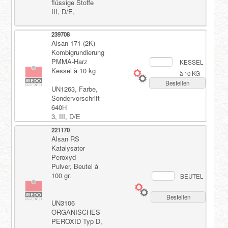
flüssige Stoffe
III, D/E,
239708
Alsan 171 (2K)
Kombigrundierung
PMMA-Harz
KESSEL
Kessel à 10 kg
à 10 KG
Bestellen
UN1263, Farbe,
Sondervorschrift
640H
3, III, D/E
221170
Alsan RS
Katalysator
Peroxyd
Pulver, Beutel à
100 gr.
BEUTEL
Bestellen
UN3106
ORGANISCHES
PEROXID Typ D,