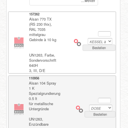
...weiter
157262
Alsan 770 TX
(RS 230 thix),
RAL 7035
mittelgrau
Gebinde à 10 kg
Bestellen
UN1263, Farbe,
Sondervorschrift
640H
3, III, D/E
110956
Alsan 104 Spray
1 K
Spezialgrundierung
0.5 lt
für metallische
Untergründe
Bestellen
UN1263,
Enzündbare