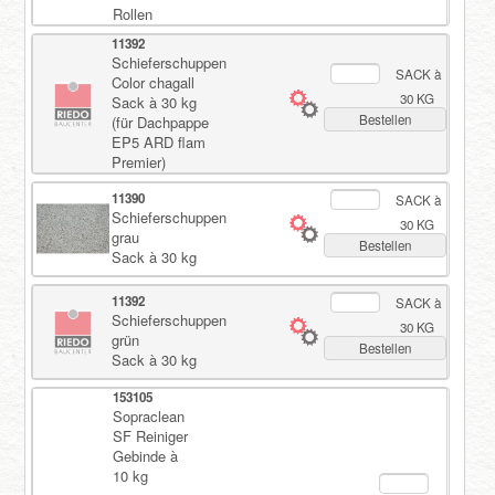
Rollen
11392
Schieferschuppen
SACK à
Color chagall
30 KG
Sack à 30 kg
Bestellen
(für Dachpappe
EP5 ARD flam
Premier)
11390
SACK à
Schieferschuppen
30 KG
grau
Bestellen
Sack à 30 kg
11392
SACK à
Schieferschuppen
30 KG
grün
Bestellen
Sack à 30 kg
153105
Sopraclean
SF Reiniger
Gebinde à
10 kg