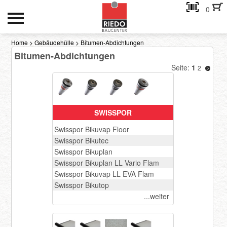
0
HOCH- UND TIEFBAU
Home
>
Gebäudehülle
>
Bitumen-Abdichtungen
Bitumen-Abdichtungen
INNENAUSBAU
Seite:
1
2
GEBÄUDEHÜLLE
AKTIONEN
SWISSPOR
Kontakt
Swisspor Bikuvap Floor
Swisspor Bikutec
Swisspor Bikuplan
eMail-Adresse
Swisspor Bikuplan LL Vario Flam
Swisspor Bikuvap LL EVA Flam
Swisspor Bikutop
Passwort:
...weiter
Passwort anfordern