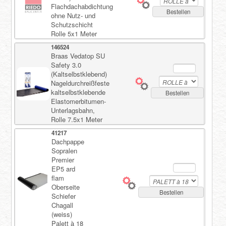
Flachdachabdichtung
Bestellen
ohne Nutz- und
Schutzschicht
Rolle 5x1 Meter
146524
Braas Vedatop SU
Safety 3.0
(Kaltselbstklebend)
Nageldurchreißfeste
kaltselbstklebende
Bestellen
Elastomerbitumen-
Unterlagsbahn,
Rolle 7.5x1 Meter
41217
Dachpappe
Sopralen
Premier
EP5 ard
flam
Oberseite
Bestellen
Schiefer
Chagall
(weiss)
Palett à 18