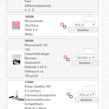
Fest
(Dibenzoylperoxid),
3, II, D
100239
Bitumenkeile
25x25mm
Rolle à 5
Bestellen
Meter
100164
Bitumenlack VS
102
Lösemittelhaltiger
Bitumen-
Voranstrich
Bestellen
Gebinde à 25 lt /
Verbrauch ca.
150 g/m2
174394
Braas Vedaflor WF
5.0 (a/flam)
Durchwurzelungsfeste
Elastomerbitumen-
Bestellen
Schweißbahn
Rolle 8x1 Meter