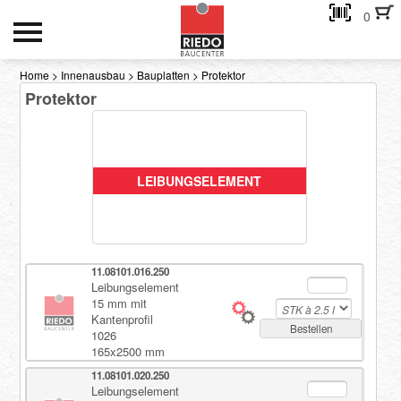
0
HOCH- UND TIEFBAU
Home
>
Innenausbau
>
Bauplatten
>
Protektor
Protektor
INNENAUSBAU
GEBÄUDEHÜLLE
AKTIONEN
LEIBUNGSELEMENT
Kontakt
11.08101.016.250
eMail-Adresse
Leibungselement
15 mm mit
Kantenprofil
Passwort:
Bestellen
1026
165x2500 mm
11.08101.020.250
Leibungselement
Passwort anfordern