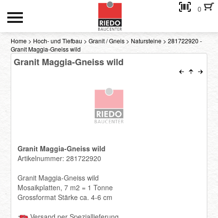
0
HOCH- UND TIEFBAU
Home
>
Hoch- und Tiefbau
>
Granit / Gneis
>
Natursteine
> 281722920 -
Granit Maggia-Gneiss wild
INNENAUSBAU
Granit Maggia-Gneiss wild
GEBÄUDEHÜLLE
AKTIONEN
Kontakt
Granit Maggia-Gneiss wild
eMail-Adresse
Artikelnummer: 281722920
Granit Maggia-Gneiss wild
Passwort:
Mosaikplatten, 7 m2 = 1 Tonne
Grossformat Stärke ca. 4-6 cm
Passwort anfordern
Versand per Speziallieferung