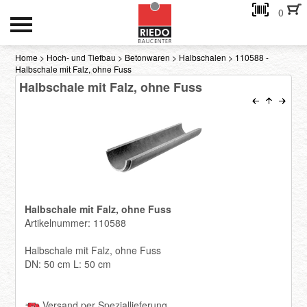
0
HOCH- UND TIEFBAU
Home
>
Hoch- und Tiefbau
>
Betonwaren
>
Halbschalen
> 110588 -
Halbschale mit Falz, ohne Fuss
INNENAUSBAU
Halbschale mit Falz, ohne Fuss
GEBÄUDEHÜLLE
AKTIONEN
Kontakt
Halbschale mit Falz, ohne Fuss
eMail-Adresse
Artikelnummer: 110588
Halbschale mit Falz, ohne Fuss
Passwort:
DN: 50 cm L: 50 cm
Passwort anfordern
Versand per Speziallieferung