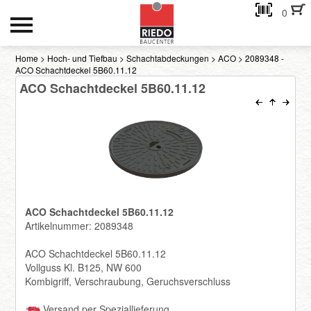
0
HOCH- UND TIEFBAU
Home
>
Hoch- und Tiefbau
>
Schachtabdeckungen
>
ACO
> 2089348 -
ACO Schachtdeckel 5B60.11.12
INNENAUSBAU
ACO Schachtdeckel 5B60.11.12
GEBÄUDEHÜLLE
AKTIONEN
Kontakt
ACO Schachtdeckel 5B60.11.12
eMail-Adresse
Artikelnummer: 2089348
ACO Schachtdeckel 5B60.11.12
Passwort:
Vollguss Kl. B125, NW 600
Kombigriff, Verschraubung, Geruchsverschluss
Passwort anfordern
Versand per Speziallieferung