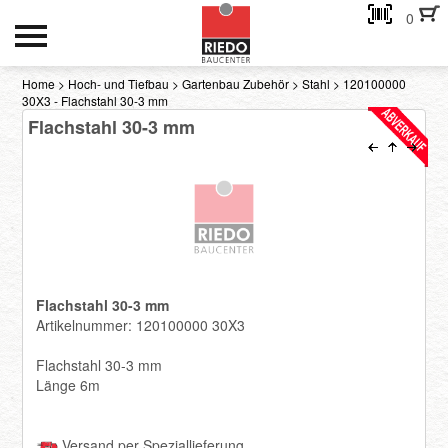
0
HOCH- UND TIEFBAU
Home
>
Hoch- und Tiefbau
>
Gartenbau Zubehör
>
Stahl
> 120100000
30X3 - Flachstahl 30-3 mm
INNENAUSBAU
Flachstahl 30-3 mm
GEBÄUDEHÜLLE
AKTIONEN
Kontakt
Flachstahl 30-3 mm
eMail-Adresse
Artikelnummer: 120100000 30X3
Flachstahl 30-3 mm
Passwort:
Länge 6m
Passwort anfordern
Versand per Speziallieferung